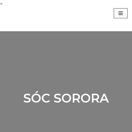
<
Saltar
al
contenido
SÓC SORORA